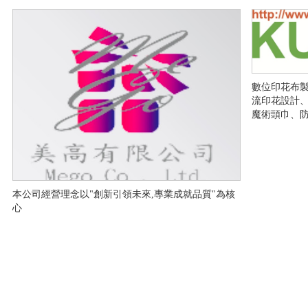
數位印花布製
流印花設計
魔術頭巾、
本公司經營理念以"創新引領未來,專業成就品質"為核
心