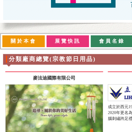
關於本會
展覽快訊
會員名錄
分類廠商總覽(宗教節日用品)
麥法迪國際有限公司
成立於西元1
2020年更
腦刺繡跨足