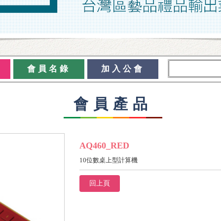
會員名錄
加入公會
會員產品
AQ460_RED
10位數桌上型計算機
回上頁