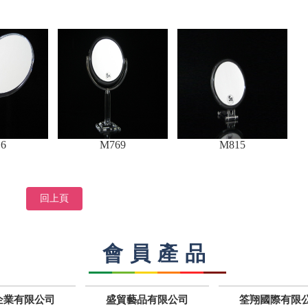
6
M769
M815
回上頁
會員產品
企業有限公司
盛貿藝品有限公司
筌翔國際有限