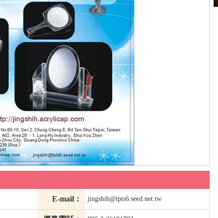
E-mail：
jingshih@tpts6.seed.net.tw