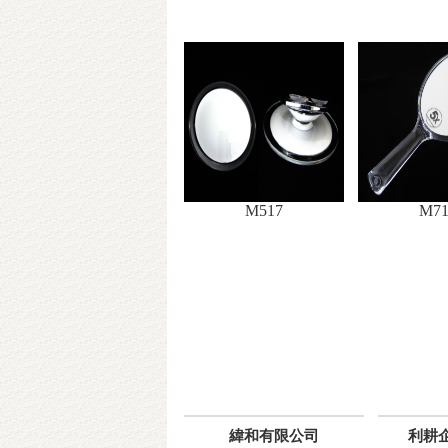
M517
M71
緯和有限公司
利耕