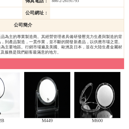
傳真電話：
886-2-26191793
公司網址：
公司簡介
力產品為主的專業製造商。其經營管理者具備研發壓克力生產與製造的背
品，到產品製造，一貫作業，並不斷的開發新產品，以供應市場之需。
美為主要地區。行銷市場遍及美國、歐洲及日本，並在大陸生產金屬材
質及服務是我們顧客最滿意的地方。
2B
M449
M600