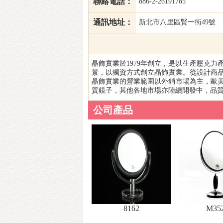
聯絡電話：
886-2-26191785
通訊地址：
新北市八里區賢一街49號
晶飾實業於1979年創立，是以生產壓克
景，以獨資方式創立晶飾實業。從設計商
晶飾實業的營業範圍以外銷市場為主，歐
質鏡子，其他各地市場亦陸續開發中，品
公司產品
8162
M35